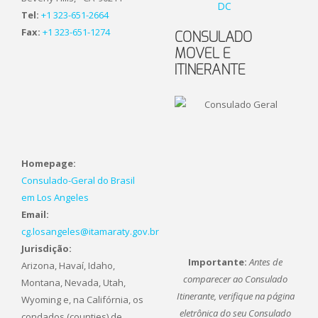
DC
Tel:
+1 323-651-2664
Fax:
+1 323-651-1274
CONSULADO
MOVEL E
ITINERANTE
Homepage:
Consulado-Geral do Brasil
em Los Angeles
Email:
cg.losangeles@itamaraty.gov.br
Jurisdição:
Importante:
Antes de
Arizona, Havaí, Idaho,
comparecer ao Consulado
Montana, Nevada, Utah,
Itinerante, verifique na página
Wyoming e, na Califórnia, os
eletrônica do seu Consulado
condados (counties) de