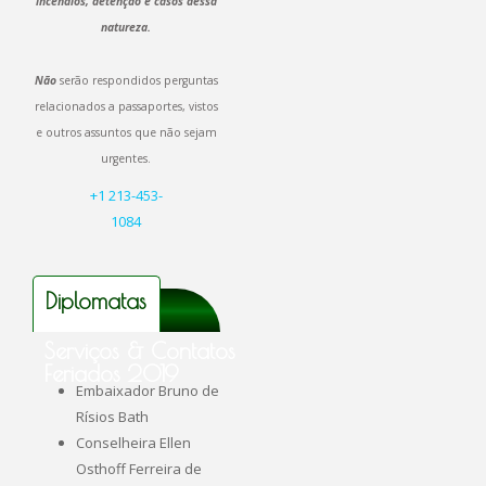
incêndios, detenção e casos dessa
natureza.
Não
serão respondidos perguntas
relacionados a passaportes, vistos
e outros assuntos que não sejam
urgentes.
+1 213-453-
1084
Diplomatas
Serviços & Contatos
Feriados 2019
Embaixador Bruno de
Rísios Bath
Conselheira Ellen
Osthoff Ferreira de