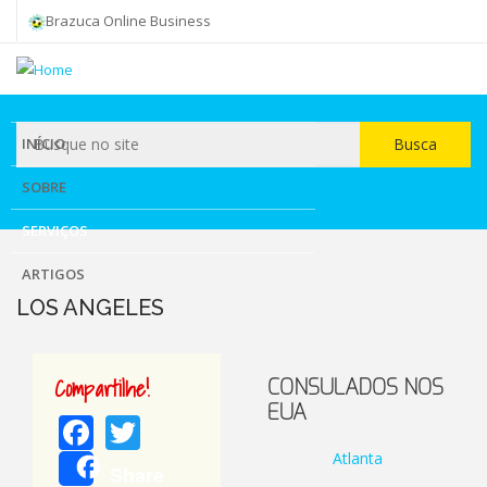
Skip
Brazuca Online Business
to
main
content
INÍCIO
Busca
Busca
SOBRE
SERVIÇOS
ARTIGOS
LOS ANGELES
Compartilhe!
CONSULADOS NOS
EUA
Facebook
Twitter
Atlanta
Share