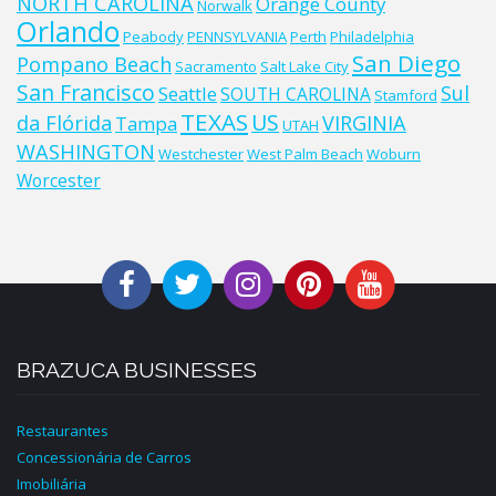
NORTH CAROLINA
Orange County
Norwalk
Orlando
Peabody
PENNSYLVANIA
Perth
Philadelphia
San Diego
Pompano Beach
Sacramento
Salt Lake City
San Francisco
Sul
Seattle
SOUTH CAROLINA
Stamford
TEXAS
US
da Flórida
VIRGINIA
Tampa
UTAH
WASHINGTON
Westchester
West Palm Beach
Woburn
Worcester
BRAZUCA BUSINESSES
Restaurantes
Concessionária de Carros
Imobiliária