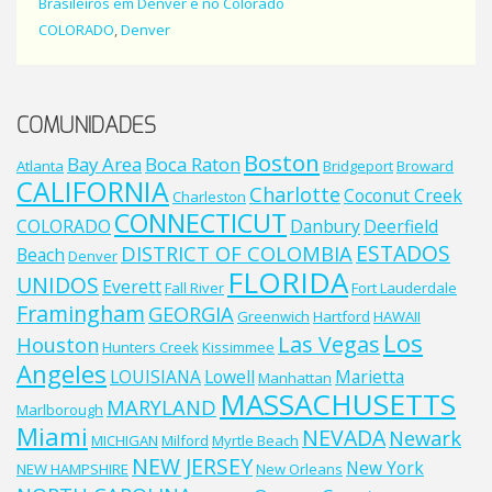
Brasileiros em Denver e no Colorado
COLORADO
,
Denver
COMUNIDADES
Boston
Bay Area
Boca Raton
Atlanta
Bridgeport
Broward
CALIFORNIA
Charlotte
Coconut Creek
Charleston
CONNECTICUT
COLORADO
Danbury
Deerfield
ESTADOS
DISTRICT OF COLOMBIA
Beach
Denver
FLORIDA
UNIDOS
Everett
Fall River
Fort Lauderdale
Framingham
GEORGIA
Greenwich
Hartford
HAWAII
Los
Las Vegas
Houston
Hunters Creek
Kissimmee
Angeles
LOUISIANA
Lowell
Marietta
Manhattan
MASSACHUSETTS
MARYLAND
Marlborough
Miami
NEVADA
Newark
MICHIGAN
Milford
Myrtle Beach
NEW JERSEY
New York
NEW HAMPSHIRE
New Orleans