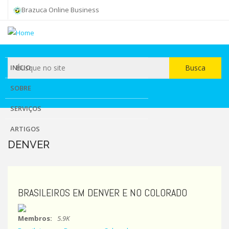
Skip
Brazuca Online Business
to
main
content
INÍCIO
Busca
Busca
SOBRE
SERVIÇOS
ARTIGOS
DENVER
BRASILEIROS EM DENVER E NO COLORADO
Membros:
5.9K